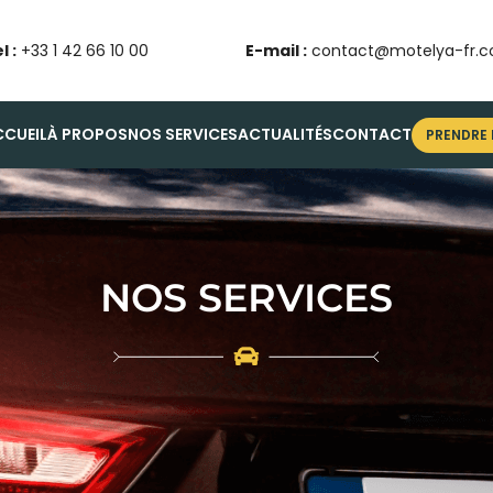
l :
+33 1 42 66 10 00
E-mail :
contact@motelya-fr.
CCUEIL
À PROPOS
NOS SERVICES
ACTUALITÉS
CONTACT
PRENDRE
NOS SERVICES