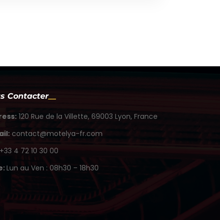
s Contacter
ress:
120 Rue de la Villette, 69003 Lyon, France
il:
contact@motelya-fr.com
+33 4 72 10 30 00
e:
Lun au Ven : 08h30 – 18h30