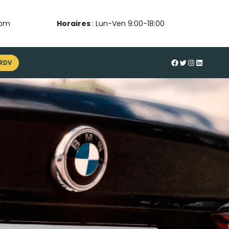
com
Horaires
: Lun-Ven 9:00-18:00
#
Twitter
Instagram
LinkedIn
 RDV