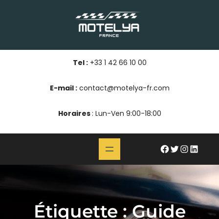
Aller
au
contenu
Tel :
+33 1 42 66 10 00
E-mail :
contact@motelya-fr.com
Horaires
: Lun-Ven 9:00-18:00
#
Twitter
Instagram
LinkedIn
Étiquette :
Guide