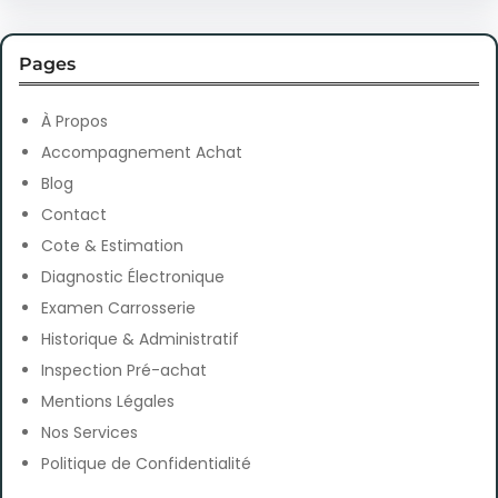
a
r
Pages
c
h
À Propos
Accompagnement Achat
Blog
Contact
Cote & Estimation
Diagnostic Électronique
Examen Carrosserie
Historique & Administratif
Inspection Pré-achat
Mentions Légales
Nos Services
Politique de Confidentialité