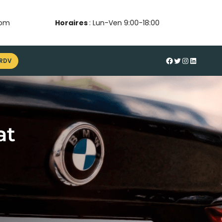
com
Horaires
: Lun-Ven 9:00-18:00
#
Twitter
Instagram
LinkedIn
 RDV
at