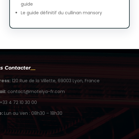
guide
Le guide définitif du cullinan mansory
s Contacter
ress:
120 Rue de la Villette, 69003 Lyon, France
il:
contact@motelya-fr.com
+33 4 72 10 30 00
e:
Lun au Ven : 08h30 – 18h30