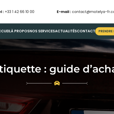
l :
+33 1 42 66 10 00
E-mail :
contact@motelya-fr.
CCUEIL
À PROPOS
NOS SERVICES
ACTUALITÉS
CONTACT
PRENDRE
tiquette :
guide d’ach