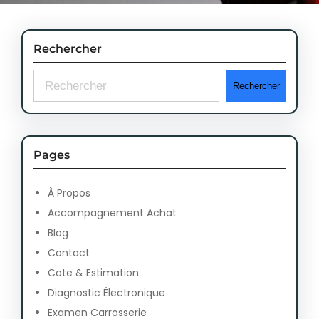
Rechercher
S
Rechercher
e
a
r
Pages
c
À Propos
h
Accompagnement Achat
Blog
Contact
Cote & Estimation
Diagnostic Électronique
Examen Carrosserie