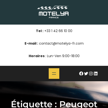
Aller
au
contenu
Tel :
+33 1 42 66 10 00
E-mail :
contact@motelya-fr.com
Horaires
: Lun-Ven 9:00-18:00
#
Twitter
Instagram
LinkedIn
Étiquette :
Peugeot