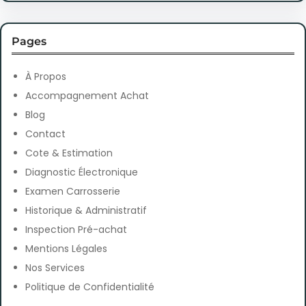
a
r
Pages
c
h
À Propos
Accompagnement Achat
Blog
Contact
Cote & Estimation
Diagnostic Électronique
Examen Carrosserie
Historique & Administratif
Inspection Pré-achat
Mentions Légales
Nos Services
Politique de Confidentialité