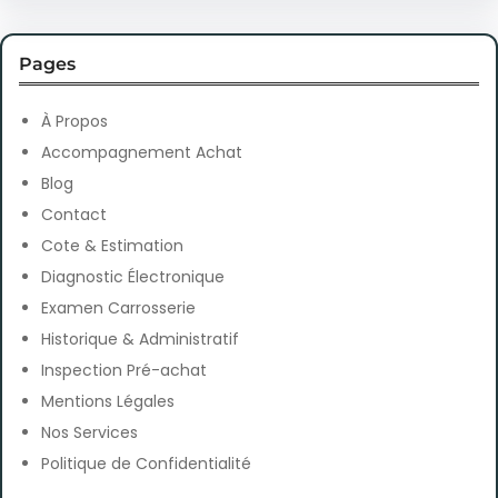
a
r
Pages
c
h
À Propos
Accompagnement Achat
Blog
Contact
Cote & Estimation
Diagnostic Électronique
Examen Carrosserie
Historique & Administratif
Inspection Pré-achat
Mentions Légales
Nos Services
Politique de Confidentialité