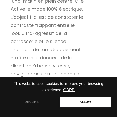
lundi matin en plein centre-ville.
Active le mode 100% électrique.
L’objectif ici est de constater le
contraste frappant entre le
look ultra-agressif de la
carrosserie et le silence
monacal de ton déplacement.
Profite de la douceur de la
direction à basse vitesse,
navigue dans les bouchons et
savoure le confort des sièges
This website uses cookies to improve your browsing
baquets massants. Tu verras
experience.
GDPR
que malgré son blason, il reste
DECLINE
ALLOW
le roi de la jungle urbaine.