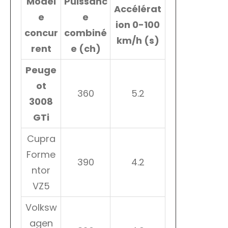
Modèl
Puissanc
Accélérat
e
e
ion 0-100
concur
combiné
km/h (s)
rent
e (ch)
Peuge
ot
360
5.2
3008
GTi
Cupra
Forme
390
4.2
ntor
VZ5
Volksw
agen