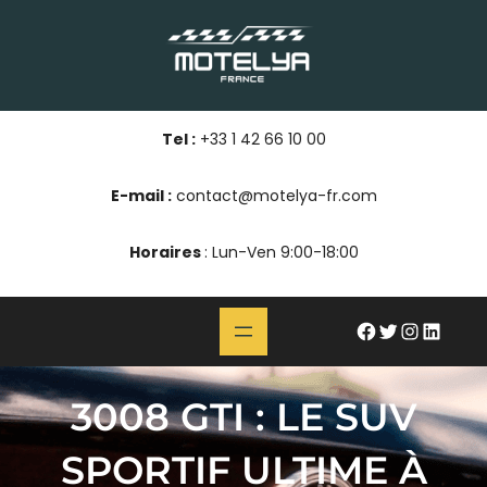
Aller
au
contenu
Tel :
+33 1 42 66 10 00
E-mail :
contact@motelya-fr.com
Horaires
: Lun-Ven 9:00-18:00
#
Twitter
Instagram
LinkedIn
3008 GTI : LE SUV
SPORTIF ULTIME À