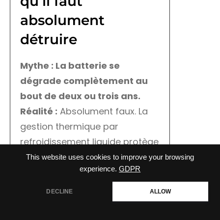
qu’il faut
absolument
détruire
Mythe : La batterie se
dégrade complètement au
bout de deux ou trois ans.
Réalité :
Absolument faux. La
gestion thermique par
refroidissement liquide protège
activement les cellules. De plus,
This website uses cookies to improve your browsing
experience.
GDPR
les constructeurs garantissent
souvent la batterie 8 ans ou 160
DECLINE
ALLOW
000 kilomètres pour une
capacité de 70% minimum. Ton