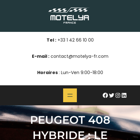
Aller
au
contenu
Tel :
+33 1 42 66 10 00
E-mail :
contact@motelya-fr.com
Horaires
: Lun-Ven 9:00-18:00
#
Twitter
Instagram
LinkedIn
PEUGEOT 408
HYBRIDE : LE