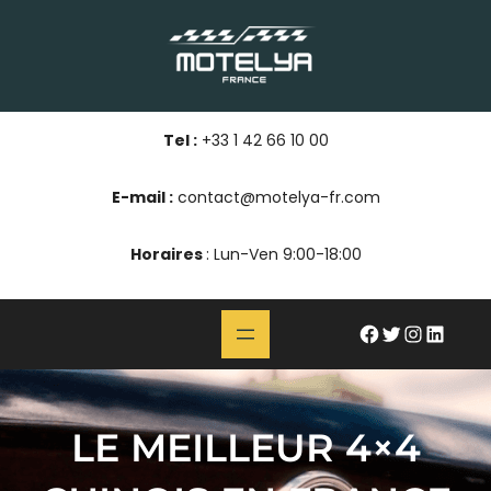
Aller
au
contenu
Tel :
+33 1 42 66 10 00
E-mail :
contact@motelya-fr.com
Horaires
: Lun-Ven 9:00-18:00
#
Twitter
Instagram
LinkedIn
LE MEILLEUR 4×4