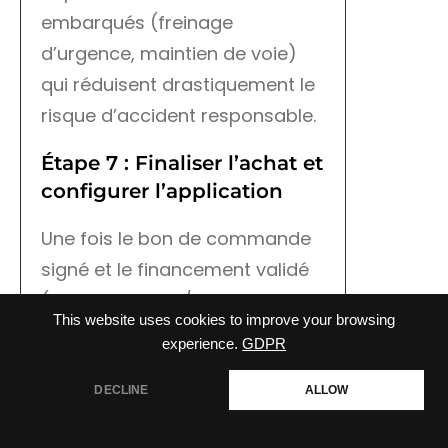
embarqués (freinage
d’urgence, maintien de voie)
qui réduisent drastiquement le
risque d’accident responsable.
Étape 7 : Finaliser l’achat et
configurer l’application
Une fois le bon de commande
signé et le financement validé
(les taux en LOA/LLD sont
This website uses cookies to improve your browsing
souvent très subventionnés par
experience.
GDPR
les constructeurs eux-mêmes
pour gagner des parts de
DECLINE
ALLOW
marché), installe l’application