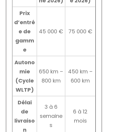
ne 2026)
e 2026)
Prix
d’entré
e de
45 000 €
75 000 €
gamm
e
Autono
mie
650 km –
450 km –
(Cycle
800 km
600 km
WLTP)
Délai
3 à 6
de
6 à 12
semaine
livraiso
mois
s
n