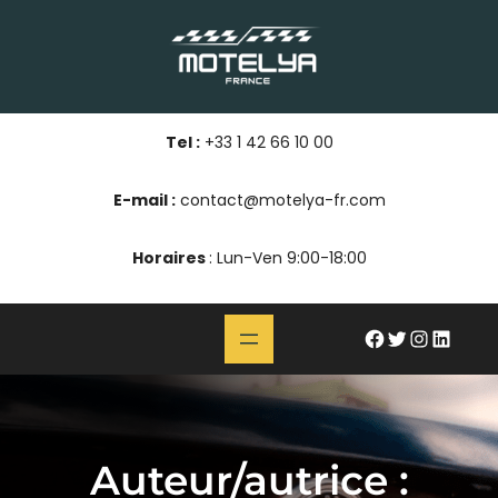
Aller
au
contenu
Tel :
+33 1 42 66 10 00
E-mail :
contact@motelya-fr.com
Horaires
: Lun-Ven 9:00-18:00
#
Twitter
Instagram
LinkedIn
Auteur/autrice :