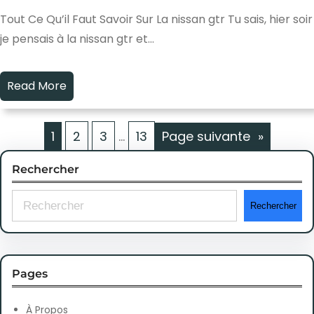
Tout Ce Qu’il Faut Savoir Sur La nissan gtr Tu sais, hier soir
je pensais à la nissan gtr et…
Read More
1
2
3
…
13
Page suivante
»
Rechercher
S
Rechercher
e
a
r
Pages
c
h
À Propos