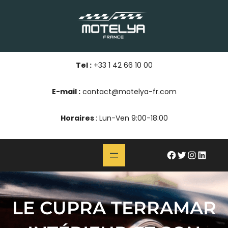
Aller
au
contenu
Tel :
+33 1 42 66 10 00
E-mail :
contact@motelya-fr.com
Horaires
: Lun-Ven 9:00-18:00
#
Twitter
Instagram
LinkedIn
LE CUPRA TERRAMAR