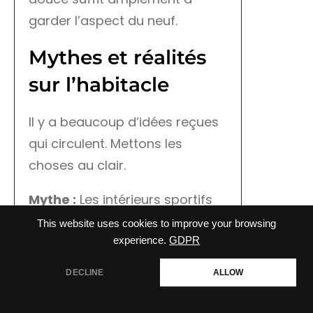
garder l’aspect du neuf.
Mythes et réalités
sur l’habitacle
Il y a beaucoup d’idées reçues
qui circulent. Mettons les
choses au clair.
Mythe :
Les intérieurs sportifs
sont toujours trop sombres et
This website uses cookies to improve your browsing
oppressants.
experience.
GDPR
Réalité :
Grâce au large toit
DECLINE
ALLOW
panoramique vitré et à
l’éclairage d’ambiance