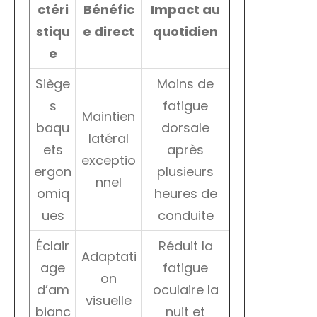
ctéri
Bénéfic
Impact au
stiqu
e direct
quotidien
e
Siège
Moins de
s
fatigue
Maintien
baqu
dorsale
latéral
ets
après
exceptio
ergon
plusieurs
nnel
omiq
heures de
ues
conduite
Éclair
Réduit la
Adaptati
age
fatigue
on
d’am
oculaire la
visuelle
bianc
nuit et