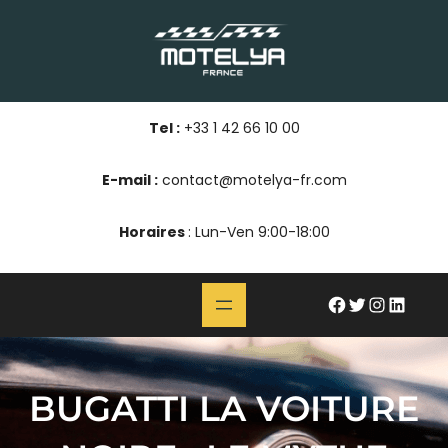
Aller
au
contenu
Tel :
+33 1 42 66 10 00
E-mail :
contact@motelya-fr.com
Horaires
: Lun-Ven 9:00-18:00
#
Twitter
Instagram
LinkedIn
BUGATTI LA VOITURE