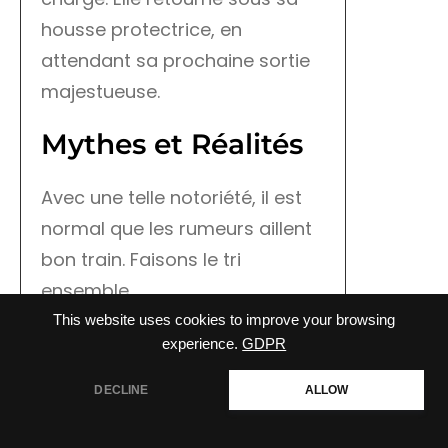
housse protectrice, en
attendant sa prochaine sortie
majestueuse.
Mythes et Réalités
Avec une telle notoriété, il est
normal que les rumeurs aillent
bon train. Faisons le tri
ensemble.
This website uses cookies to improve your browsing
Mythe :
Cristiano Ronaldo est
experience.
GDPR
le propriétaire de cette voiture.
DECLINE
ALLOW
Réalité :
C’est une rumeur
persistante. Bien que CR7 soit