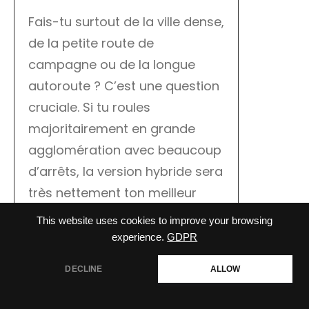
Fais-tu surtout de la ville dense,
de la petite route de
campagne ou de la longue
autoroute ? C’est une question
cruciale. Si tu roules
majoritairement en grande
agglomération avec beaucoup
d’arrêts, la version hybride sera
très nettement ton meilleur
investissement sur le long
This website uses cookies to improve your browsing
terme. Si tu fais globalement
experience.
GDPR
peu de kilomètres annuels ou
DECLINE
ALLOW
beaucoup d’autoroute pure,
l’essence classique, moins