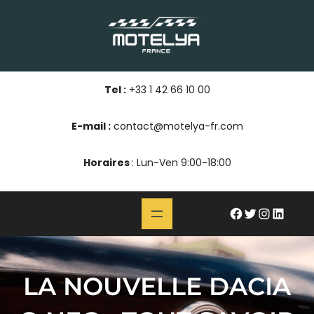
Aller
au
contenu
Tel :
+33 1 42 66 10 00
E-mail :
contact@motelya-fr.com
Horaires
: Lun-Ven 9:00-18:00
#
Twitter
Instagram
LinkedIn
LA NOUVELLE DACIA