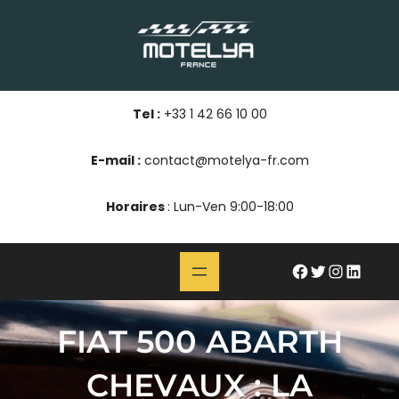
Aller
au
contenu
Tel :
+33 1 42 66 10 00
E-mail :
contact@motelya-fr.com
Horaires
: Lun-Ven 9:00-18:00
#
Twitter
Instagram
LinkedIn
FIAT 500 ABARTH
CHEVAUX : LA