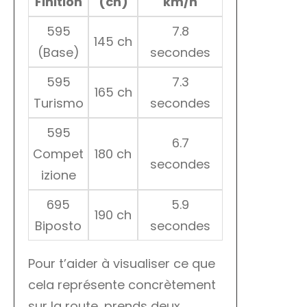
Finition
(ch)
km/h
595
7.8
145 ch
(Base)
secondes
595
7.3
165 ch
Turismo
secondes
595
6.7
Compet
180 ch
secondes
izione
695
5.9
190 ch
Biposto
secondes
Pour t’aider à visualiser ce que
cela représente concrètement
sur la route, prends deux