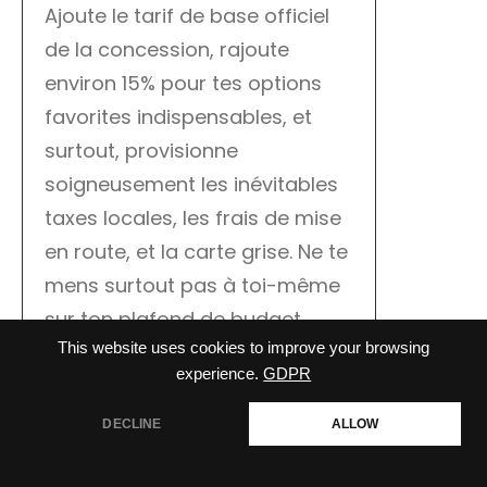
Ajoute le tarif de base officiel
de la concession, rajoute
environ 15% pour tes options
favorites indispensables, et
surtout, provisionne
soigneusement les inévitables
taxes locales, les frais de mise
en route, et la carte grise. Ne te
mens surtout pas à toi-même
sur ton plafond de budget
maximum, car l’euphorie de
This website uses cookies to improve your browsing
experience.
GDPR
l’achat fait vite oublier la raison.
DECLINE
ALLOW
Jour 2 : Choisir le bon
canal d’acquisition (Neuf,