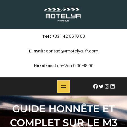
Aller
au
contenu
Tel :
+33 1 42 66 10 00
E-mail :
contact@motelya-fr.com
Horaires
: Lun-Ven 9:00-18:00
#
Twitter
Instagram
LinkedIn
GUIDE HONNÊTE ET
COMPLET SUR LE M3