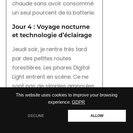
chaude sans avoir consommé
un seul pourcent de la batterie.
Jour 4 : Voyage nocturne
et technologie d’éclairage
Jeudi soir, je rentre très tard
par des petites routes
forestières. Les phares Digital
Light entrent en scène. Ce ne
sont pas de simples ampoules,
ce sont des millions de micro-
This website uses cookies to improve your browsing
experience.
GDPR
miroirs qui projettent la lumière
comme un projecteur de
DECLINE
ALLOW
cinéma. Ils découpent
précisément le faisceau pour