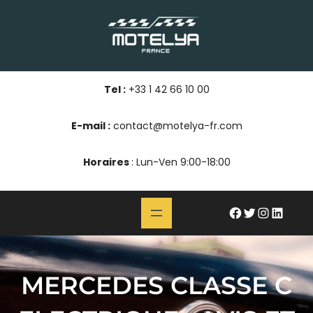
Aller
au
contenu
Tel :
+33 1 42 66 10 00
E-mail :
contact@motelya-fr.com
Horaires
: Lun-Ven 9:00-18:00
#
Twitter
Instagram
LinkedIn
MERCEDES CLASSE C