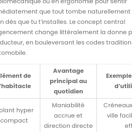
biomécanique ou en ergonomie pour sentir
édiatement que tout tombe naturellement 
n dès que tu t’installes. Le concept central
gencement change littéralement la donne p
ducteur, en bouleversant les codes tradition
utomobile.
Avantage
Élément de
Exemple
principal au
l’habitacle
d’util
quotidien
Maniabilité
Créneaux
olant hyper
accrue et
ville fac
compact
direction directe
ef