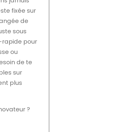
ans jamais
ste fixée sur
 rangée de
uste sous
a-rapide pour
esse ou
esoin de te
bles sur
ent plus
ovateur ?