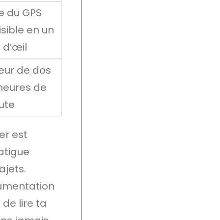
e du GPS
isible en un
 d’œil
eur de dos
heures de
ute
er est
atigue
ajets.
rumentation
de lire ta