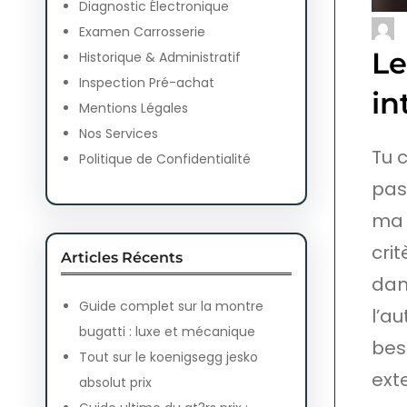
Diagnostic Électronique
Examen Carrosserie
Le
Historique & Administratif
Inspection Pré-achat
in
Mentions Légales
Nos Services
Tu 
Politique de Confidentialité
pas
ma 
cri
Articles Récents
dan
Guide complet sur la montre
l’a
bugatti : luxe et mécanique
bes
Tout sur le koenigsegg jesko
exte
absolut prix