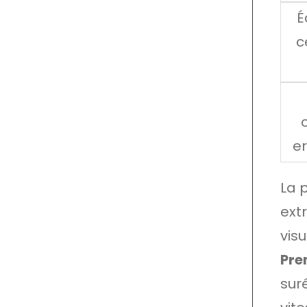
É
c
e
La p
ext
visu
Pre
sur