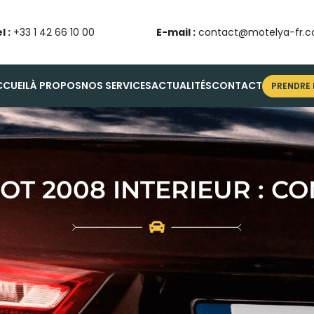
l :
+33 1 42 66 10 00
E-mail :
contact@motelya-fr.
CCUEIL
À PROPOS
NOS SERVICES
ACTUALITÉS
CONTACT
PRENDRE
T 2008 INTERIEUR : C