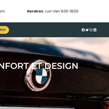
com
Horaires
: Lun-Ven 9:00-18:00
#
Twitter
Instagram
LinkedIn
 RDV
ONFORT ET DESIGN