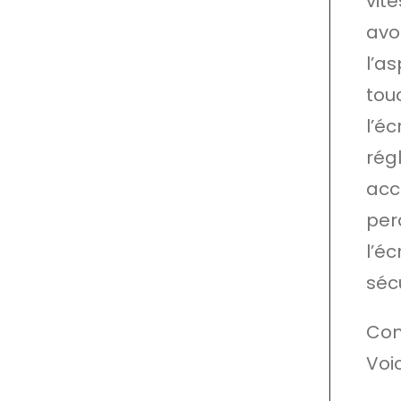
vit
avoi
l’a
tou
l’é
régl
acc
per
l’éc
séc
Com
Voi