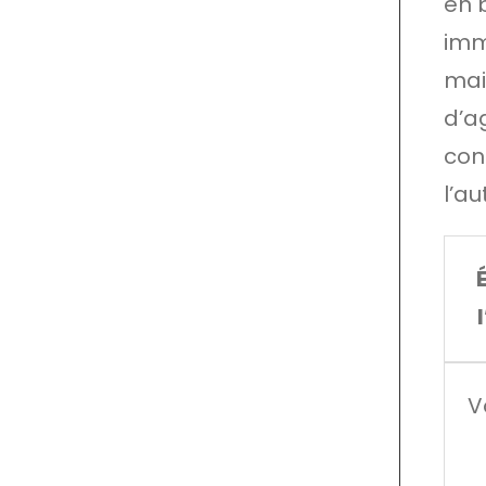
en 
imm
mai
d’a
con
l’a
V