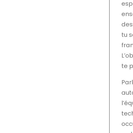
esp
ens
des
tu 
fra
L’o
te p
Par
aut
l’éq
tec
occ