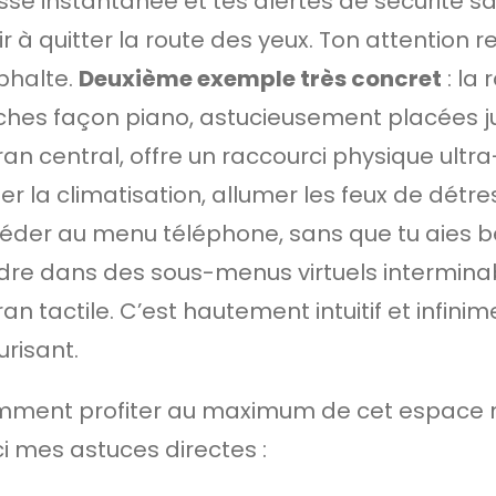
esse instantanée et tes alertes de sécurité s
r à quitter la route des yeux. Ton attention re
sphalte.
Deuxième exemple très concret
: la
ches façon piano, astucieusement placées j
cran central, offre un raccourci physique ultr
er la climatisation, allumer les feux de détr
éder au menu téléphone, sans que tu aies b
dre dans des sous-menus virtuels intermina
ran tactile. C’est hautement intuitif et infinim
urisant.
ment profiter au maximum de cet espace n
ci mes astuces directes :