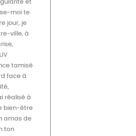
gularité et
isse-moi te
 jour, je
e-ville, à
rise,
SUV
nce tamisé
rd face à
té,
i réalisé à
e bien-être
 un amas de
n ton