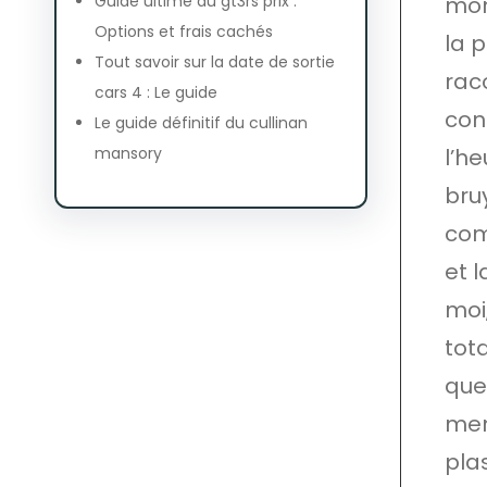
mon
Guide ultime du gt3rs prix :
Options et frais cachés
la p
Tout savoir sur la date de sortie
rac
cars 4 : Le guide
con
Le guide définitif du cullinan
l’he
mansory
bru
com
et 
moi
tota
que
men
plas