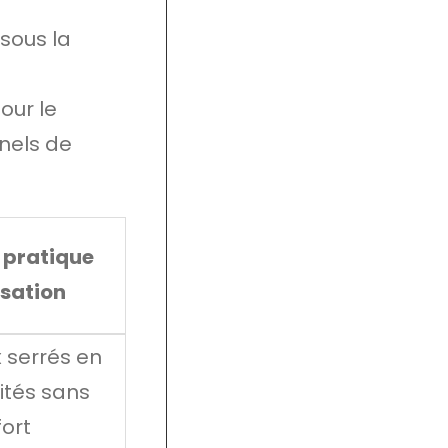
sous la
our le
nels de
 pratique
isation
 serrés en
ilités sans
fort