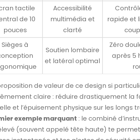
cran tactile
Accessibilité
Contrôl
entral de 10
multimédia et
rapide et l
pouces
clarté
coup
Sièges à
Zéro doul
Soutien lombaire
conception
après 5 
et latéral optimal
rgonomique
ro
roposition de valeur de ce design si particuli
rêmement claire : réduire drastiquement la f
elle et l’épuisement physique sur les longs tr
mier exemple marquant
: le combiné d’inst
élevé (souvent appelé tête haute) te permet 