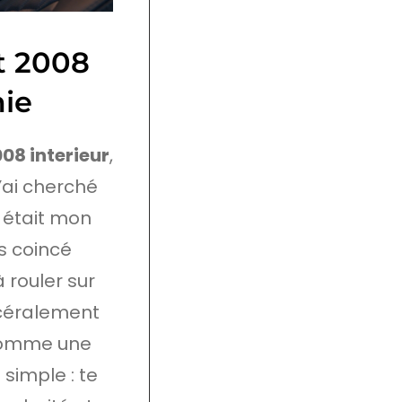
t 2008
mie
08 interieur
,
’ai cherché
e était mon
s coincé
 rouler sur
scéralement
comme une
 simple : te