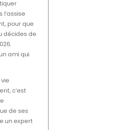
tiquer
 l’assise
nt, pour que
tu décides de
026.
 un ami qui
vie
nt, c’est
de
que de ses
e un expert