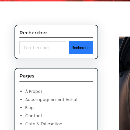
Rechercher
S
Rechercher
e
a
r
Pages
c
À Propos
h
Accompagnement Achat
Blog
Contact
Cote & Estimation